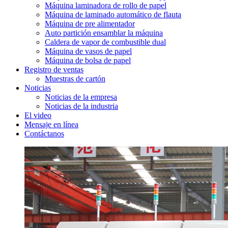
Máquina laminadora de rollo de papel
Máquina de laminado automático de flauta
Máquina de pre alimentador
Auto partición ensamblar la máquina
Caldera de vapor de combustible dual
Máquina de vasos de papel
Máquina de bolsa de papel
Registro de ventas
Muestras de cartón
Noticias
Noticias de la empresa
Noticias de la industria
El video
Mensaje en línea
Contáctanos