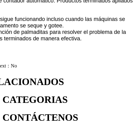
ne contador automático. Productos terminados apilados
 sigue funcionando incluso cuando las máquinas se
egamento se seque y gotee.
unción de palmaditas para resolver el problema de la
s terminados de manera efectiva.
ext：No
LACIONADOS
CATEGORIAS
CONTÁCTENOS