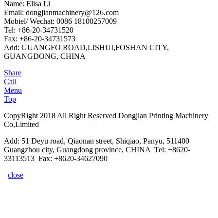
Name: Elisa Li
Email: dongjianmachinery@126.com
Mobiel/ Wechat: 0086 18100257009
Tel: +86-20-34731520
Fax: +86-20-34731573
Add: GUANGFO ROAD,LISHUI,FOSHAN CITY,
GUANGDONG, CHINA
Share
Call
Menu
Top
CopyRight 2018 All Right Reserved Dongjian Printing Machinery
Co,Limited
Add: 51 Deyu road, Qiaonan street, Shiqiao, Panyu, 511400
Guangzhou city, Guangdong province, CHINA Tel: +8620-
33113513 Fax: +8620-34627090
close